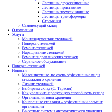
Лестницы двухсекционные
Лестницы приставные
Лестницы трехсекционные
Лестницы-трансформеры
Стремянки
Самонесущий склад
О компании
Услуги
Монтаж/демонтаж стеллажей
Поверка cтеллажей
Ремонт стеллажей
Наращивание стеллажей
Ремонт гидравлических тележек
Сервисное обслуживание
Поверка cтеллажей
Новости
Малоизвестные, но очень эффективные виды
стеллажного хранения
Лизинг стеллажей
Выбираем склад (С. Тарасян)
Как увеличить пропускную способность склада
Организация зоны хранения
Консольные стеллажи – эффективный элемент
организации
Высотные системы автоматического хранения.