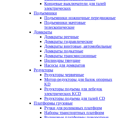
Концевые выключатели для талей
электрических
Подъемники
Подъемники ножничные передвижные
Подъемники мачтовые
телескопические
Домкраты
Домкраты реечные
Домкраты гидравлические
Домкраты винтовые, автомобильные
Домкраты подкатные
Домкраты трансмиссионные
Цилиндры тянущие
Насосы для домкратов
Редукторы
Редукторы червячные
Мотор-редукторы для балок опорных
KD
Редукторы подъема для лебедок
электрических KCD
Редукторы подъема для талей CD
Платформы грузовые
Ручки для роликовых платформ
Наборы транспортных платформ
Роликовые платформы поворотные