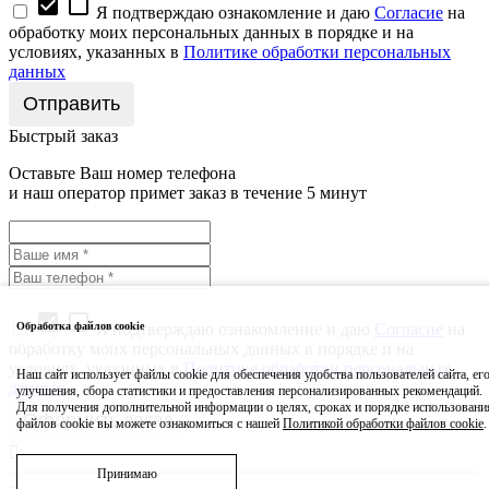
check_box
check_box_outline_blank
Я подтверждаю ознакомление и даю
Согласие
на
обработку моих персональных данных в порядке и на
условиях, указанных в
Политике обработки персональных
данных
Быстрый заказ
Оставьте Ваш номер телефона
и наш оператор примет заказ в течение 5 минут
check_box
check_box_outline_blank
Я подтверждаю ознакомление и даю
Согласие
на
Обработка файлов cookie
обработку моих персональных данных в порядке и на
условиях, указанных в
Политике обработки персональных
Наш сайт использует файлы cookie для обеспечения удобства пользователей сайта, ег
данных
улучшения, сбора статистики и предоставления персонализированных рекомендаций.
Для получения дополнительной информации о целях, сроках и порядке использовани
файлов cookie вы можете ознакомиться с нашей
Политикой обработки файлов cookie
.
Принимаю