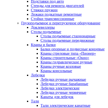
Подставки под авто
Стенды для ремонта двигателей
Стяжки пружин
Лежаки подкатные ремонтные
Стойки трансмиссионные
Грузоподъемное и перегрузочное оборудование
Доклевеллеры
Столы подъемные
Столы подъемные стационарные
Столы подъемные передвижные
Краны и балки
Балки опорные и подвесные концевые
Краны стреловые типа «Пионер»
Краны строительные «Окно»
Краны гидравлические ручные
Краны ручные козловые
Краны консольные
Лебедки
Лебедки ручные рычажные
Лебедки ручные барабанные
Лебедки электрические
Лебедки ручные червячные
Канаты для лебедок
Тали
Тали электрические канатные