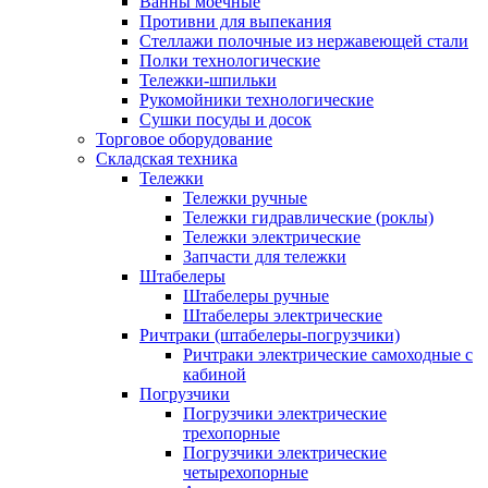
Ванны моечные
Противни для выпекания
Стеллажи полочные из нержавеющей стали
Полки технологические
Тележки-шпильки
Рукомойники технологические
Сушки посуды и досок
Торговое оборудование
Складская техника
Тележки
Тележки ручные
Тележки гидравлические (роклы)
Тележки электрические
Запчасти для тележки
Штабелеры
Штабелеры ручные
Штабелеры электрические
Ричтраки (штабелеры-погрузчики)
Ричтраки электрические самоходные с
кабиной
Погрузчики
Погрузчики электрические
трехопорные
Погрузчики электрические
четырехопорные