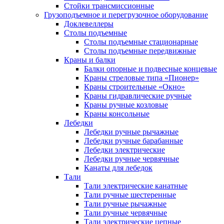
Стойки трансмиссионные
Грузоподъемное и перегрузочное оборудование
Доклевеллеры
Столы подъемные
Столы подъемные стационарные
Столы подъемные передвижные
Краны и балки
Балки опорные и подвесные концевые
Краны стреловые типа «Пионер»
Краны строительные «Окно»
Краны гидравлические ручные
Краны ручные козловые
Краны консольные
Лебедки
Лебедки ручные рычажные
Лебедки ручные барабанные
Лебедки электрические
Лебедки ручные червячные
Канаты для лебедок
Тали
Тали электрические канатные
Тали ручные шестеренные
Тали ручные рычажные
Тали ручные червячные
Тали электрические цепные