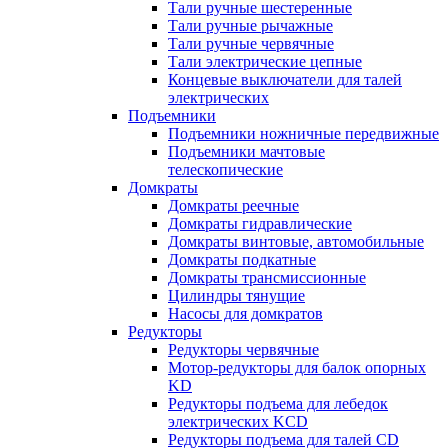
Тали ручные шестеренные
Тали ручные рычажные
Тали ручные червячные
Тали электрические цепные
Концевые выключатели для талей
электрических
Подъемники
Подъемники ножничные передвижные
Подъемники мачтовые
телескопические
Домкраты
Домкраты реечные
Домкраты гидравлические
Домкраты винтовые, автомобильные
Домкраты подкатные
Домкраты трансмиссионные
Цилиндры тянущие
Насосы для домкратов
Редукторы
Редукторы червячные
Мотор-редукторы для балок опорных
KD
Редукторы подъема для лебедок
электрических KCD
Редукторы подъема для талей CD