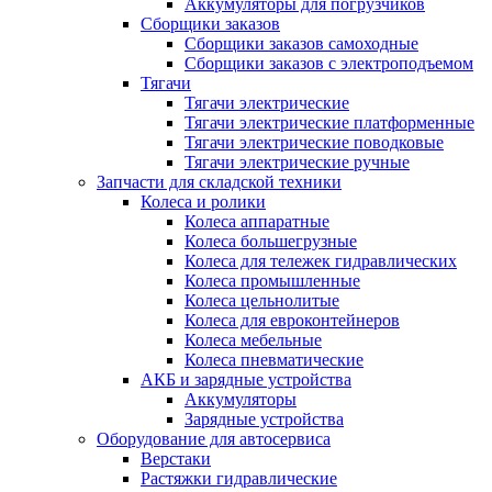
Аккумуляторы для погрузчиков
Сборщики заказов
Сборщики заказов самоходные
Сборщики заказов с электроподъемом
Тягачи
Тягачи электрические
Тягачи электрические платформенные
Тягачи электрические поводковые
Тягачи электрические ручные
Запчасти для складской техники
Колеса и ролики
Колеса аппаратные
Колеса большегрузные
Колеса для тележек гидравлических
Колеса промышленные
Колеса цельнолитые
Колеса для евроконтейнеров
Колеса мебельные
Колеса пневматические
АКБ и зарядные устройства
Аккумуляторы
Зарядные устройства
Оборудование для автосервиса
Верстаки
Растяжки гидравлические