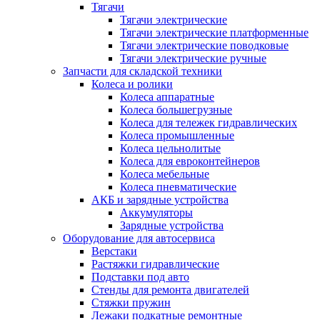
Тягачи
Тягачи электрические
Тягачи электрические платформенные
Тягачи электрические поводковые
Тягачи электрические ручные
Запчасти для складской техники
Колеса и ролики
Колеса аппаратные
Колеса большегрузные
Колеса для тележек гидравлических
Колеса промышленные
Колеса цельнолитые
Колеса для евроконтейнеров
Колеса мебельные
Колеса пневматические
АКБ и зарядные устройства
Аккумуляторы
Зарядные устройства
Оборудование для автосервиса
Верстаки
Растяжки гидравлические
Подставки под авто
Стенды для ремонта двигателей
Стяжки пружин
Лежаки подкатные ремонтные