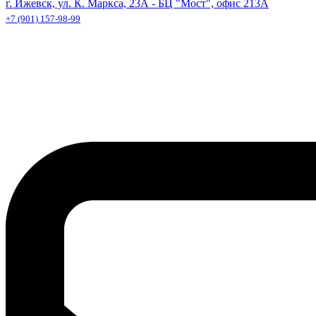
г. Ижевск, ул. К. Маркса, 23А - БЦ "Мост", офис 213А
+7 (901) 157-98-99