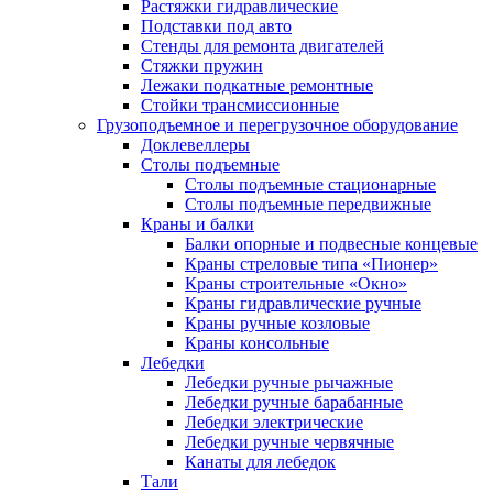
Растяжки гидравлические
Подставки под авто
Стенды для ремонта двигателей
Стяжки пружин
Лежаки подкатные ремонтные
Стойки трансмиссионные
Грузоподъемное и перегрузочное оборудование
Доклевеллеры
Столы подъемные
Столы подъемные стационарные
Столы подъемные передвижные
Краны и балки
Балки опорные и подвесные концевые
Краны стреловые типа «Пионер»
Краны строительные «Окно»
Краны гидравлические ручные
Краны ручные козловые
Краны консольные
Лебедки
Лебедки ручные рычажные
Лебедки ручные барабанные
Лебедки электрические
Лебедки ручные червячные
Канаты для лебедок
Тали