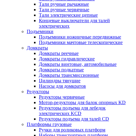
Тали ручные рычажные
Тали ручные червячные
Тали электрические цепные
Концевые выключатели для талей
электрических
Подъемники
Подъемники ножничные передвижные
Подъемники мачтовые телескопические
Домкраты
Домкраты реечные
Домкраты гидравлические
Домкраты винтовые, автомобильные
Домкраты подкатные
Домкраты трансмиссионные
Цилиндры тянущие
Насосы для домкратов
Редукторы
Редукторы червячные
Мотор-редукторы для балок опорных KD
Редукторы подъема для лебедок
электрических KCD
Редукторы подъема для талей CD
Платформы грузовые
Ручки для роликовых платформ
Наборы транспортных платформ