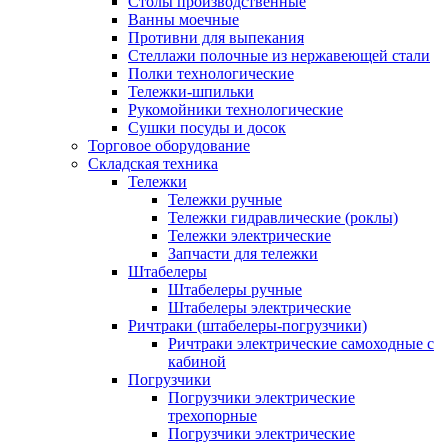
Столы производственные
Ванны моечные
Противни для выпекания
Стеллажи полочные из нержавеющей стали
Полки технологические
Тележки-шпильки
Рукомойники технологические
Сушки посуды и досок
Торговое оборудование
Складская техника
Тележки
Тележки ручные
Тележки гидравлические (роклы)
Тележки электрические
Запчасти для тележки
Штабелеры
Штабелеры ручные
Штабелеры электрические
Ричтраки (штабелеры-погрузчики)
Ричтраки электрические самоходные с
кабиной
Погрузчики
Погрузчики электрические
трехопорные
Погрузчики электрические