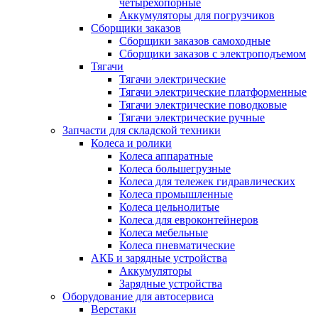
четырехопорные
Аккумуляторы для погрузчиков
Сборщики заказов
Сборщики заказов самоходные
Сборщики заказов с электроподъемом
Тягачи
Тягачи электрические
Тягачи электрические платформенные
Тягачи электрические поводковые
Тягачи электрические ручные
Запчасти для складской техники
Колеса и ролики
Колеса аппаратные
Колеса большегрузные
Колеса для тележек гидравлических
Колеса промышленные
Колеса цельнолитые
Колеса для евроконтейнеров
Колеса мебельные
Колеса пневматические
АКБ и зарядные устройства
Аккумуляторы
Зарядные устройства
Оборудование для автосервиса
Верстаки