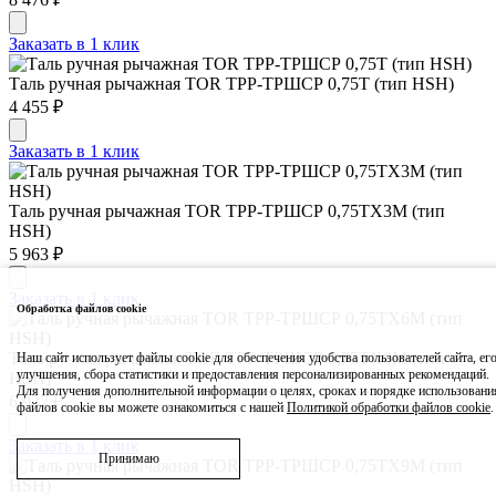
Заказать в 1 клик
Таль ручная рычажная TOR ТРР-ТРШСР 0,75T (тип HSH)
4 455 ₽
Заказать в 1 клик
Таль ручная рычажная TOR ТРР-ТРШСР 0,75ТХ3М (тип
HSH)
5 963 ₽
Заказать в 1 клик
Обработка файлов cookie
Таль ручная рычажная TOR ТРР-ТРШСР 0,75ТХ6М (тип
Наш сайт использует файлы cookie для обеспечения удобства пользователей сайта, ег
улучшения, сбора статистики и предоставления персонализированных рекомендаций.
HSH)
Для получения дополнительной информации о целях, сроках и порядке использовани
6 937 ₽
файлов cookie вы можете ознакомиться с нашей
Политикой обработки файлов cookie
.
Заказать в 1 клик
Принимаю