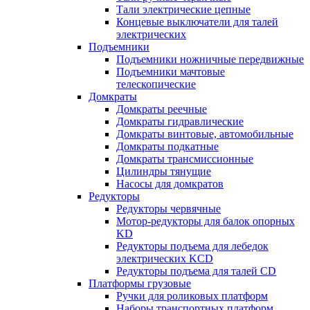
Тали электрические цепные
Концевые выключатели для талей
электрических
Подъемники
Подъемники ножничные передвижные
Подъемники мачтовые
телескопические
Домкраты
Домкраты реечные
Домкраты гидравлические
Домкраты винтовые, автомобильные
Домкраты подкатные
Домкраты трансмиссионные
Цилиндры тянущие
Насосы для домкратов
Редукторы
Редукторы червячные
Мотор-редукторы для балок опорных
KD
Редукторы подъема для лебедок
электрических KCD
Редукторы подъема для талей CD
Платформы грузовые
Ручки для роликовых платформ
Наборы транспортных платформ