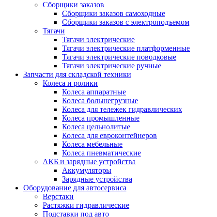
Сборщики заказов
Сборщики заказов самоходные
Сборщики заказов с электроподъемом
Тягачи
Тягачи электрические
Тягачи электрические платформенные
Тягачи электрические поводковые
Тягачи электрические ручные
Запчасти для складской техники
Колеса и ролики
Колеса аппаратные
Колеса большегрузные
Колеса для тележек гидравлических
Колеса промышленные
Колеса цельнолитые
Колеса для евроконтейнеров
Колеса мебельные
Колеса пневматические
АКБ и зарядные устройства
Аккумуляторы
Зарядные устройства
Оборудование для автосервиса
Верстаки
Растяжки гидравлические
Подставки под авто