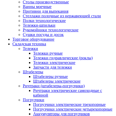
Столы производственные
Ванны моечные
Противни для выпекания
Стеллажи полочные из нержавеющей стали
Полки технологические
Тележки-шпильки
Рукомойники технологические
Сушки посуды и досок
Торговое оборудование
Складская техника
Тележки
Тележки ручные
Тележки гидравлические (роклы)
Тележки электрические
Запчасти для тележки
Штабелеры
Штабелеры ручные
Штабелеры электрические
Ричтраки (штабелеры-погрузчики)
Ричтраки электрические самоходные с
кабиной
Погрузчики
Погрузчики электрические трехопорные
Погрузчики электрические четырехопорные
Аккумуляторы для погрузчиков