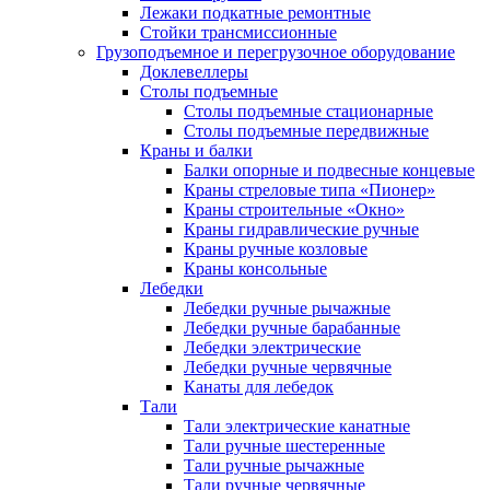
Лежаки подкатные ремонтные
Стойки трансмиссионные
Грузоподъемное и перегрузочное оборудование
Доклевеллеры
Столы подъемные
Столы подъемные стационарные
Столы подъемные передвижные
Краны и балки
Балки опорные и подвесные концевые
Краны стреловые типа «Пионер»
Краны строительные «Окно»
Краны гидравлические ручные
Краны ручные козловые
Краны консольные
Лебедки
Лебедки ручные рычажные
Лебедки ручные барабанные
Лебедки электрические
Лебедки ручные червячные
Канаты для лебедок
Тали
Тали электрические канатные
Тали ручные шестеренные
Тали ручные рычажные
Тали ручные червячные