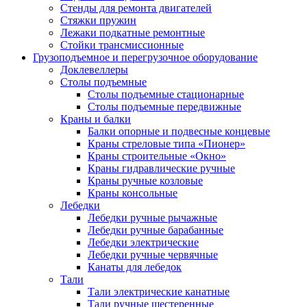
Стенды для ремонта двигателей
Стяжки пружин
Лежаки подкатные ремонтные
Стойки трансмиссионные
Грузоподъемное и перегрузочное оборудование
Доклевеллеры
Столы подъемные
Столы подъемные стационарные
Столы подъемные передвижные
Краны и балки
Балки опорные и подвесные концевые
Краны стреловые типа «Пионер»
Краны строительные «Окно»
Краны гидравлические ручные
Краны ручные козловые
Краны консольные
Лебедки
Лебедки ручные рычажные
Лебедки ручные барабанные
Лебедки электрические
Лебедки ручные червячные
Канаты для лебедок
Тали
Тали электрические канатные
Тали ручные шестеренные