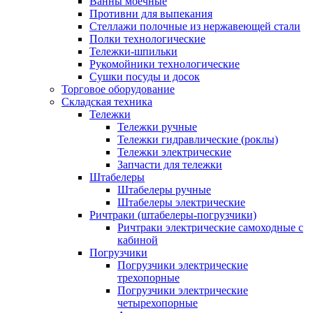
Ванны моечные
Противни для выпекания
Стеллажи полочные из нержавеющей стали
Полки технологические
Тележки-шпильки
Рукомойники технологические
Сушки посуды и досок
Торговое оборудование
Складская техника
Тележки
Тележки ручные
Тележки гидравлические (роклы)
Тележки электрические
Запчасти для тележки
Штабелеры
Штабелеры ручные
Штабелеры электрические
Ричтраки (штабелеры-погрузчики)
Ричтраки электрические самоходные с
кабиной
Погрузчики
Погрузчики электрические
трехопорные
Погрузчики электрические
четырехопорные