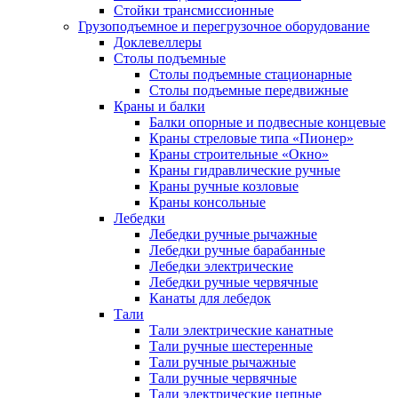
Стойки трансмиссионные
Грузоподъемное и перегрузочное оборудование
Доклевеллеры
Столы подъемные
Столы подъемные стационарные
Столы подъемные передвижные
Краны и балки
Балки опорные и подвесные концевые
Краны стреловые типа «Пионер»
Краны строительные «Окно»
Краны гидравлические ручные
Краны ручные козловые
Краны консольные
Лебедки
Лебедки ручные рычажные
Лебедки ручные барабанные
Лебедки электрические
Лебедки ручные червячные
Канаты для лебедок
Тали
Тали электрические канатные
Тали ручные шестеренные
Тали ручные рычажные
Тали ручные червячные
Тали электрические цепные