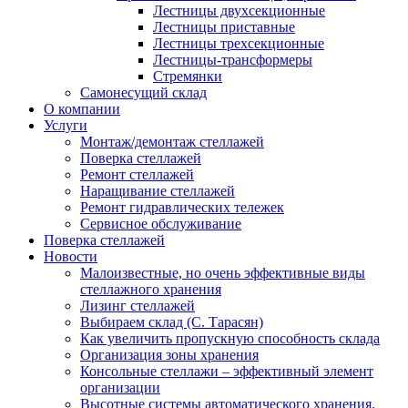
Лестницы двухсекционные
Лестницы приставные
Лестницы трехсекционные
Лестницы-трансформеры
Стремянки
Самонесущий склад
О компании
Услуги
Монтаж/демонтаж стеллажей
Поверка cтеллажей
Ремонт стеллажей
Наращивание стеллажей
Ремонт гидравлических тележек
Сервисное обслуживание
Поверка cтеллажей
Новости
Малоизвестные, но очень эффективные виды
стеллажного хранения
Лизинг стеллажей
Выбираем склад (С. Тарасян)
Как увеличить пропускную способность склада
Организация зоны хранения
Консольные стеллажи – эффективный элемент
организации
Высотные системы автоматического хранения.