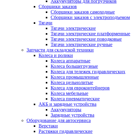
Аккумуляторы для погрузчиков
Сборщики заказов
Сборщики заказов самоходные
Сборщики заказов с электроподъемом
Тягачи
Тягачи электрические
Тягачи электрические платформенные
Тягачи электрические поводковые
Тягачи электрические ручные
Запчасти для складской техники
Колеса и ролики
Колеса аппаратные
Колеса большегрузные
Колеса для тележек гидравлических
Колеса промышленные
Колеса цельнолитые
Колеса для евроконтейнеров
Колеса мебельные
Колеса пневматические
АКБ и зарядные устройства
Аккумуляторы
Зарядные устройства
Оборудование для автосервиса
Верстаки
Растяжки гидравлические