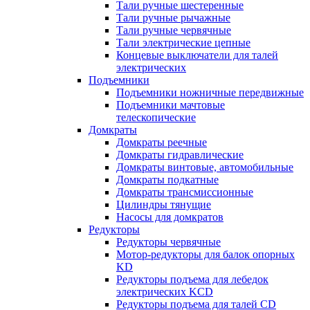
Тали ручные шестеренные
Тали ручные рычажные
Тали ручные червячные
Тали электрические цепные
Концевые выключатели для талей
электрических
Подъемники
Подъемники ножничные передвижные
Подъемники мачтовые
телескопические
Домкраты
Домкраты реечные
Домкраты гидравлические
Домкраты винтовые, автомобильные
Домкраты подкатные
Домкраты трансмиссионные
Цилиндры тянущие
Насосы для домкратов
Редукторы
Редукторы червячные
Мотор-редукторы для балок опорных
KD
Редукторы подъема для лебедок
электрических KCD
Редукторы подъема для талей CD