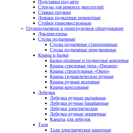
Подставки под авто
Стенды для ремонта двигателей
Стяжки пружин
Лежаки подкатные ремонтные
Стойки трансмиссионные
Грузоподъемное и перегрузочное оборудование
Доклевеллеры
Столы подъемные
Столы подъемные стационарные
Столы подъемные передвижные
Краны и балки
Балки опорные и подвесные концевые
Краны стреловые типа «Пионер»
Краны строительные «Окно»
Краны гидравлические ручные
Краны ручные козловые
Краны консольные
Лебедки
Лебедки ручные рычажные
Лебедки ручные барабанные
Лебедки электрические
Лебедки ручные червячные
Канаты для лебедок
Тали
Тали электрические канатные