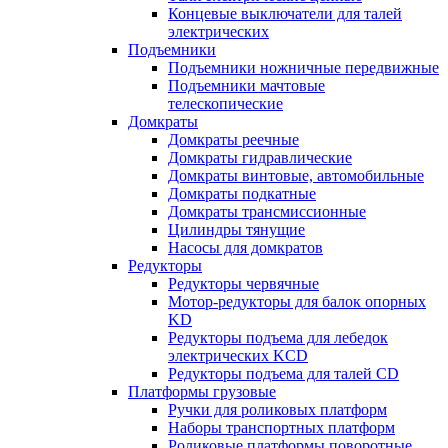
Концевые выключатели для талей
электрических
Подъемники
Подъемники ножничные передвижные
Подъемники мачтовые
телескопические
Домкраты
Домкраты реечные
Домкраты гидравлические
Домкраты винтовые, автомобильные
Домкраты подкатные
Домкраты трансмиссионные
Цилиндры тянущие
Насосы для домкратов
Редукторы
Редукторы червячные
Мотор-редукторы для балок опорных
KD
Редукторы подъема для лебедок
электрических KCD
Редукторы подъема для талей CD
Платформы грузовые
Ручки для роликовых платформ
Наборы транспортных платформ
Роликовые платформы поворотные