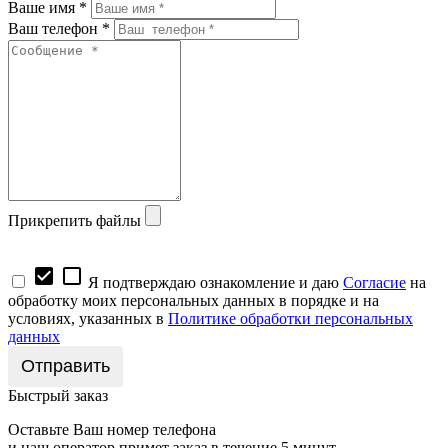
Ваше имя *
Ваш телефон *
Прикрепить файлы
check_box
check_box_outline_blank
Я подтверждаю ознакомление и даю
Согласие
на
обработку моих персональных данных в порядке и на
условиях, указанных в
Политике обработки персональных
данных
Быстрый заказ
Оставьте Ваш номер телефона
и наш оператор примет заказ в течение 5 минут