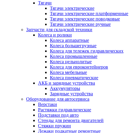
Тягачи
Тягачи электрические
Тягачи электрические платформенные
Тягачи электрические поводковые
Тягачи электрические ручные
Запчасти для складской техники
Колеса и ролики
Колеса аппаратные
Колеса большегрузные
Колеса для тележек гидравлических
Колеса промышленные
Колеса цельнолитые
Колеса для евроконтейнеров
Колеса мебельные
Колеса пневматические
АКБ и зарядные устройства
Аккумуляторы
Зарядные устройства
Оборудование для автосервиса
Верстаки
Растяжки гидравлические
Подставки под авто
Стенды для ремонта двигателей
Стяжки пружин
Лежаки подкатные ремонтные