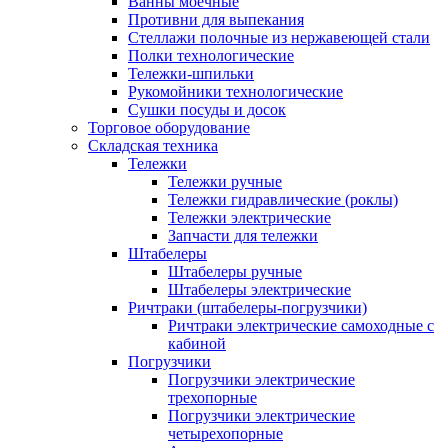
Ванны моечные
Противни для выпекания
Стеллажи полочные из нержавеющей стали
Полки технологические
Тележки-шпильки
Рукомойники технологические
Сушки посуды и досок
Торговое оборудование
Складская техника
Тележки
Тележки ручные
Тележки гидравлические (роклы)
Тележки электрические
Запчасти для тележки
Штабелеры
Штабелеры ручные
Штабелеры электрические
Ричтраки (штабелеры-погрузчики)
Ричтраки электрические самоходные с
кабиной
Погрузчики
Погрузчики электрические
трехопорные
Погрузчики электрические
четырехопорные