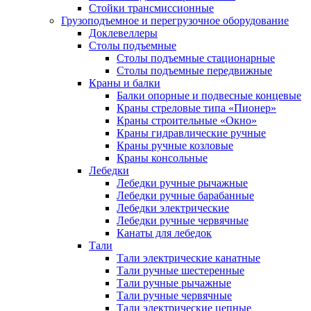
Стойки трансмиссионные
Грузоподъемное и перегрузочное оборудование
Доклевеллеры
Столы подъемные
Столы подъемные стационарные
Столы подъемные передвижные
Краны и балки
Балки опорные и подвесные концевые
Краны стреловые типа «Пионер»
Краны строительные «Окно»
Краны гидравлические ручные
Краны ручные козловые
Краны консольные
Лебедки
Лебедки ручные рычажные
Лебедки ручные барабанные
Лебедки электрические
Лебедки ручные червячные
Канаты для лебедок
Тали
Тали электрические канатные
Тали ручные шестеренные
Тали ручные рычажные
Тали ручные червячные
Тали электрические цепные