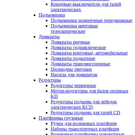
Концевые выключатели для талей
электрических
Подъемники
Подъемники ножничные передвижные
Подъемники мачтовые
телескопические
Домкраты
Домкраты реечные
Домкраты гидравлические
Домкраты винтовые, автомобильные
Домкраты подкатные
Домкраты трансмиссионные
Цилиндры тянущие
Насосы для домкратов
Редукторы
Редукторы червячные
Мотор-редукторы для балок опорных
KD
Редукторы подъема для лебедок
электрических KCD
Редукторы подъема для талей CD
Платформы грузовые
Ручки для роликовых платформ
Наборы транспортных платформ
Роликовые платформы поворотные