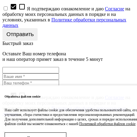
check_box
check_box_outline_blank
Я подтверждаю ознакомление и даю
Согласие
на
обработку моих персональных данных в порядке и на
условиях, указанных в
Политике обработки персональных
данных
Быстрый заказ
Оставьте Ваш номер телефона
и наш оператор примет заказ в течение 5 минут
check_box
check_box_outline_blank
Я подтверждаю ознакомление и даю
Согласие
на
Обработка файлов cookie
обработку моих персональных данных в порядке и на
условиях, указанных в
Политике обработки персональных
Наш сайт использует файлы cookie для обеспечения удобства пользователей сайта, ег
данных
улучшения, сбора статистики и предоставления персонализированных рекомендаций.
Для получения дополнительной информации о целях, сроках и порядке использовани
файлов cookie вы можете ознакомиться с нашей
Политикой обработки файлов cookie
.