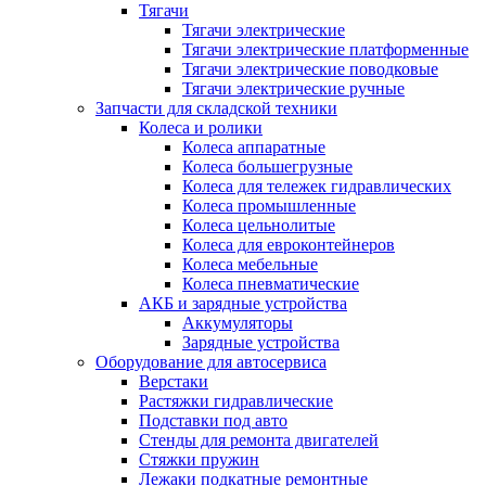
Тягачи
Тягачи электрические
Тягачи электрические платформенные
Тягачи электрические поводковые
Тягачи электрические ручные
Запчасти для складской техники
Колеса и ролики
Колеса аппаратные
Колеса большегрузные
Колеса для тележек гидравлических
Колеса промышленные
Колеса цельнолитые
Колеса для евроконтейнеров
Колеса мебельные
Колеса пневматические
АКБ и зарядные устройства
Аккумуляторы
Зарядные устройства
Оборудование для автосервиса
Верстаки
Растяжки гидравлические
Подставки под авто
Стенды для ремонта двигателей
Стяжки пружин
Лежаки подкатные ремонтные