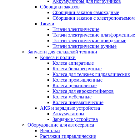
Аккумуляторы для погрузчиков
Сборщики заказов
Сборщики заказов самоходные
Сборщики заказов с электроподъемом
Тягачи
Тягачи электрические
Тягачи электрические платформенные
Тягачи электрические поводковые
Тягачи электрические ручные
Запчасти для складской техники
Колеса и ролики
Колеса аппаратные
Колеса большегрузные
Колеса для тележек гидравлических
Колеса промышленные
Колеса цельнолитые
Колеса для евроконтейнеров
Колеса мебельные
Колеса пневматические
АКБ и зарядные устройства
Аккумуляторы
Зарядные устройства
Оборудование для автосервиса
Верстаки
Растяжки гидравлические