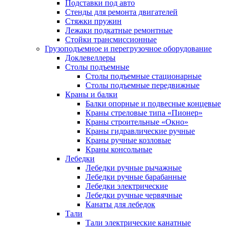
Подставки под авто
Стенды для ремонта двигателей
Стяжки пружин
Лежаки подкатные ремонтные
Стойки трансмиссионные
Грузоподъемное и перегрузочное оборудование
Доклевеллеры
Столы подъемные
Столы подъемные стационарные
Столы подъемные передвижные
Краны и балки
Балки опорные и подвесные концевые
Краны стреловые типа «Пионер»
Краны строительные «Окно»
Краны гидравлические ручные
Краны ручные козловые
Краны консольные
Лебедки
Лебедки ручные рычажные
Лебедки ручные барабанные
Лебедки электрические
Лебедки ручные червячные
Канаты для лебедок
Тали
Тали электрические канатные