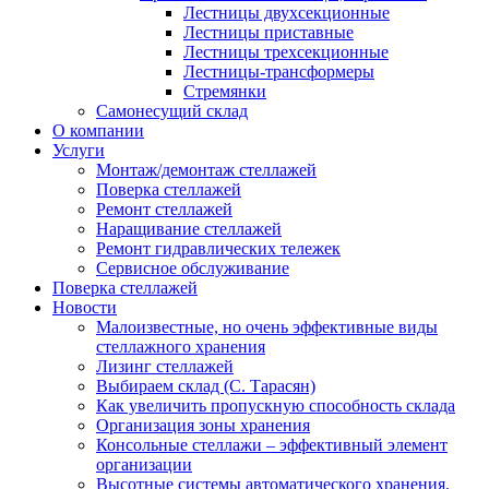
Лестницы двухсекционные
Лестницы приставные
Лестницы трехсекционные
Лестницы-трансформеры
Стремянки
Самонесущий склад
О компании
Услуги
Монтаж/демонтаж стеллажей
Поверка cтеллажей
Ремонт стеллажей
Наращивание стеллажей
Ремонт гидравлических тележек
Сервисное обслуживание
Поверка cтеллажей
Новости
Малоизвестные, но очень эффективные виды
стеллажного хранения
Лизинг стеллажей
Выбираем склад (С. Тарасян)
Как увеличить пропускную способность склада
Организация зоны хранения
Консольные стеллажи – эффективный элемент
организации
Высотные системы автоматического хранения.