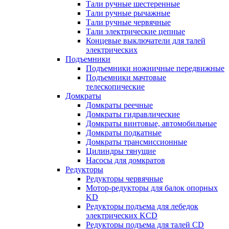
Тали ручные шестеренные
Тали ручные рычажные
Тали ручные червячные
Тали электрические цепные
Концевые выключатели для талей
электрических
Подъемники
Подъемники ножничные передвижные
Подъемники мачтовые
телескопические
Домкраты
Домкраты реечные
Домкраты гидравлические
Домкраты винтовые, автомобильные
Домкраты подкатные
Домкраты трансмиссионные
Цилиндры тянущие
Насосы для домкратов
Редукторы
Редукторы червячные
Мотор-редукторы для балок опорных
KD
Редукторы подъема для лебедок
электрических KCD
Редукторы подъема для талей CD