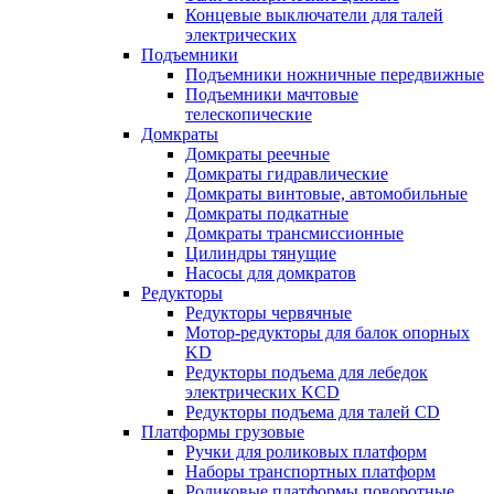
Концевые выключатели для талей
электрических
Подъемники
Подъемники ножничные передвижные
Подъемники мачтовые
телескопические
Домкраты
Домкраты реечные
Домкраты гидравлические
Домкраты винтовые, автомобильные
Домкраты подкатные
Домкраты трансмиссионные
Цилиндры тянущие
Насосы для домкратов
Редукторы
Редукторы червячные
Мотор-редукторы для балок опорных
KD
Редукторы подъема для лебедок
электрических KCD
Редукторы подъема для талей CD
Платформы грузовые
Ручки для роликовых платформ
Наборы транспортных платформ
Роликовые платформы поворотные