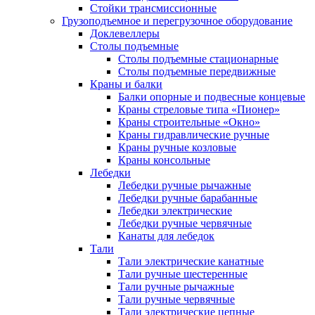
Стойки трансмиссионные
Грузоподъемное и перегрузочное оборудование
Доклевеллеры
Столы подъемные
Столы подъемные стационарные
Столы подъемные передвижные
Краны и балки
Балки опорные и подвесные концевые
Краны стреловые типа «Пионер»
Краны строительные «Окно»
Краны гидравлические ручные
Краны ручные козловые
Краны консольные
Лебедки
Лебедки ручные рычажные
Лебедки ручные барабанные
Лебедки электрические
Лебедки ручные червячные
Канаты для лебедок
Тали
Тали электрические канатные
Тали ручные шестеренные
Тали ручные рычажные
Тали ручные червячные
Тали электрические цепные