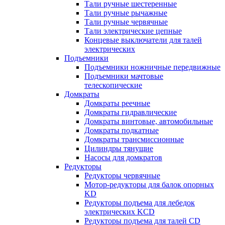
Тали ручные шестеренные
Тали ручные рычажные
Тали ручные червячные
Тали электрические цепные
Концевые выключатели для талей
электрических
Подъемники
Подъемники ножничные передвижные
Подъемники мачтовые
телескопические
Домкраты
Домкраты реечные
Домкраты гидравлические
Домкраты винтовые, автомобильные
Домкраты подкатные
Домкраты трансмиссионные
Цилиндры тянущие
Насосы для домкратов
Редукторы
Редукторы червячные
Мотор-редукторы для балок опорных
KD
Редукторы подъема для лебедок
электрических KCD
Редукторы подъема для талей CD