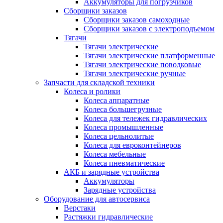
Аккумуляторы для погрузчиков
Сборщики заказов
Сборщики заказов самоходные
Сборщики заказов с электроподъемом
Тягачи
Тягачи электрические
Тягачи электрические платформенные
Тягачи электрические поводковые
Тягачи электрические ручные
Запчасти для складской техники
Колеса и ролики
Колеса аппаратные
Колеса большегрузные
Колеса для тележек гидравлических
Колеса промышленные
Колеса цельнолитые
Колеса для евроконтейнеров
Колеса мебельные
Колеса пневматические
АКБ и зарядные устройства
Аккумуляторы
Зарядные устройства
Оборудование для автосервиса
Верстаки
Растяжки гидравлические