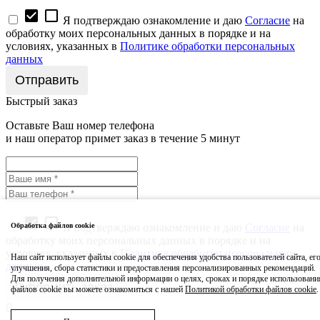
check_box
check_box_outline_blank
Я подтверждаю ознакомление и даю
Согласие
на
обработку моих персональных данных в порядке и на
условиях, указанных в
Политике обработки персональных
данных
Быстрый заказ
Оставьте Ваш номер телефона
и наш оператор примет заказ в течение 5 минут
check_box
check_box_outline_blank
Я подтверждаю ознакомление и даю
Согласие
на
Обработка файлов cookie
обработку моих персональных данных в порядке и на
условиях, указанных в
Политике обработки персональных
Наш сайт использует файлы cookie для обеспечения удобства пользователей сайта, ег
данных
улучшения, сбора статистики и предоставления персонализированных рекомендаций.
Для получения дополнительной информации о целях, сроках и порядке использовани
файлов cookie вы можете ознакомиться с нашей
Политикой обработки файлов cookie
.