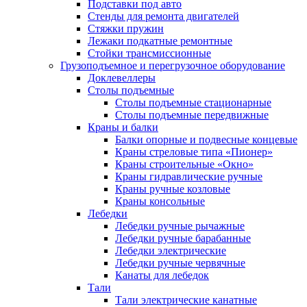
Подставки под авто
Стенды для ремонта двигателей
Стяжки пружин
Лежаки подкатные ремонтные
Стойки трансмиссионные
Грузоподъемное и перегрузочное оборудование
Доклевеллеры
Столы подъемные
Столы подъемные стационарные
Столы подъемные передвижные
Краны и балки
Балки опорные и подвесные концевые
Краны стреловые типа «Пионер»
Краны строительные «Окно»
Краны гидравлические ручные
Краны ручные козловые
Краны консольные
Лебедки
Лебедки ручные рычажные
Лебедки ручные барабанные
Лебедки электрические
Лебедки ручные червячные
Канаты для лебедок
Тали
Тали электрические канатные