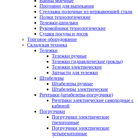
Ванны моечные
Противни для выпекания
Стеллажи полочные из нержавеющей стали
Полки технологические
Тележки-шпильки
Рукомойники технологические
Сушки посуды и досок
Торговое оборудование
Складская техника
Тележки
Тележки ручные
Тележки гидравлические (роклы)
Тележки электрические
Запчасти для тележки
Штабелеры
Штабелеры ручные
Штабелеры электрические
Ричтраки (штабелеры-погрузчики)
Ричтраки электрические самоходные с
кабиной
Погрузчики
Погрузчики электрические
трехопорные
Погрузчики электрические
четырехопорные