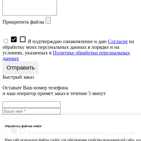
Прикрепить файлы
check_box
check_box_outline_blank
Я подтверждаю ознакомление и даю
Согласие
на
обработку моих персональных данных в порядке и на
условиях, указанных в
Политике обработки персональных
данных
Быстрый заказ
Оставьте Ваш номер телефона
и наш оператор примет заказ в течение 5 минут
Обработка файлов cookie
check_box
check_box_outline_blank
Я подтверждаю ознакомление и даю
Согласие
на
обработку моих персональных данных в порядке и на
Наш сайт использует файлы cookie для обеспечения удобства пользователей сайта, ег