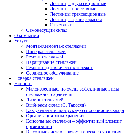
Лестницы двухсекционные
Лестницы приставные
Лестницы трехсекционные
Лестницы-трансформеры
Стремянки
Самонесущий склад
О компании
Услуги
Монтаж/демонтаж стеллажей
Поверка cтеллажей
Ремонт стеллажей
Наращивание стеллажей
Ремонт гидравлических тележек
Сервисное обслуживание
Поверка cтеллажей
Новости
Малоизвестные, но очень эффективные виды
стеллажного хранения
Лизинг стеллажей
Выбираем склад (С. Тарасян)
Как увеличить пропускную способность склада
Организация зоны хранения
Консольные стеллажи – эффективный элемент
организации
Высотные системы автоматического хранения.