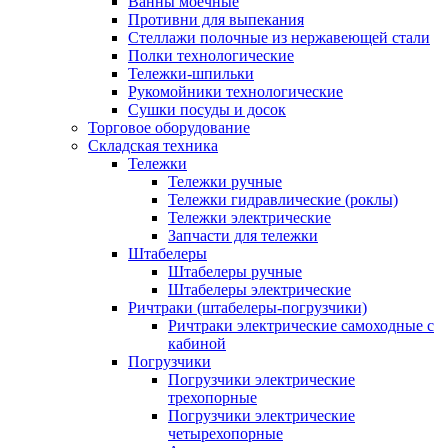
Ванны моечные
Противни для выпекания
Стеллажи полочные из нержавеющей стали
Полки технологические
Тележки-шпильки
Рукомойники технологические
Сушки посуды и досок
Торговое оборудование
Складская техника
Тележки
Тележки ручные
Тележки гидравлические (роклы)
Тележки электрические
Запчасти для тележки
Штабелеры
Штабелеры ручные
Штабелеры электрические
Ричтраки (штабелеры-погрузчики)
Ричтраки электрические самоходные с
кабиной
Погрузчики
Погрузчики электрические
трехопорные
Погрузчики электрические
четырехопорные