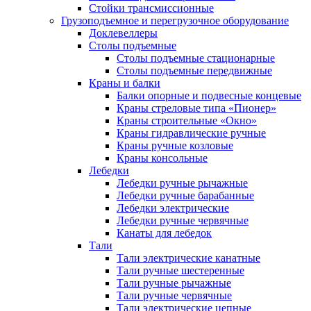
Стойки трансмиссионные
Грузоподъемное и перегрузочное оборудование
Доклевеллеры
Столы подъемные
Столы подъемные стационарные
Столы подъемные передвижные
Краны и балки
Балки опорные и подвесные концевые
Краны стреловые типа «Пионер»
Краны строительные «Окно»
Краны гидравлические ручные
Краны ручные козловые
Краны консольные
Лебедки
Лебедки ручные рычажные
Лебедки ручные барабанные
Лебедки электрические
Лебедки ручные червячные
Канаты для лебедок
Тали
Тали электрические канатные
Тали ручные шестеренные
Тали ручные рычажные
Тали ручные червячные
Тали электрические цепные