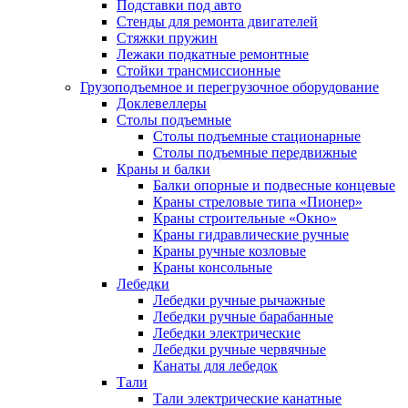
Подставки под авто
Стенды для ремонта двигателей
Стяжки пружин
Лежаки подкатные ремонтные
Стойки трансмиссионные
Грузоподъемное и перегрузочное оборудование
Доклевеллеры
Столы подъемные
Столы подъемные стационарные
Столы подъемные передвижные
Краны и балки
Балки опорные и подвесные концевые
Краны стреловые типа «Пионер»
Краны строительные «Окно»
Краны гидравлические ручные
Краны ручные козловые
Краны консольные
Лебедки
Лебедки ручные рычажные
Лебедки ручные барабанные
Лебедки электрические
Лебедки ручные червячные
Канаты для лебедок
Тали
Тали электрические канатные