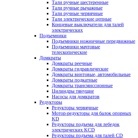
Тали ручные шестеренные
Тали ручные рычажные
Тали ручные червячные
Тали электрические цепные
Концевые выключатели для талей
электрических
Подъемники
Подъемники ножничные передвижные
Подъемники мачтовые
телескопические
Домкраты
Домкраты реечные
Домкраты гидравлические
Домкраты винтовые, автомобильные
Домкраты подкатные
Домкраты трансмиссионные
Цилиндры тянущие
Насосы для домкратов
Редукторы
Редукторы червячные
Мотор-редукторы для балок опорных
KD
Редукторы подъема для лебедок
электрических KCD
Редукторы подъема для талей CD