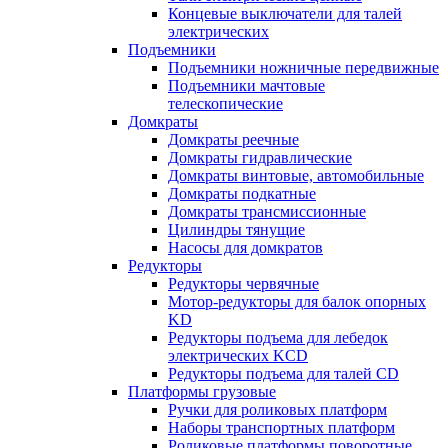
Концевые выключатели для талей
электрических
Подъемники
Подъемники ножничные передвижные
Подъемники мачтовые
телескопические
Домкраты
Домкраты реечные
Домкраты гидравлические
Домкраты винтовые, автомобильные
Домкраты подкатные
Домкраты трансмиссионные
Цилиндры тянущие
Насосы для домкратов
Редукторы
Редукторы червячные
Мотор-редукторы для балок опорных
KD
Редукторы подъема для лебедок
электрических KCD
Редукторы подъема для талей CD
Платформы грузовые
Ручки для роликовых платформ
Наборы транспортных платформ
Роликовые платформы поворотные