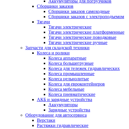
Аккумуляторы для погрузчиков
Сборщики заказов
Сборщики заказов самоходные
Сборщики заказов с электроподъемом
Тягачи
Тягачи электрические
Тягачи электрические платформенные
Тягачи электрические поводковые
Тягачи электрические ручные
Запчасти для складской техники
Колеса и ролики
Колеса аппаратные
Колеса большегрузные
Колеса для тележек гидравлических
Колеса промышленные
Колеса цельнолитые
Колеса для евроконтейнеров
Колеса мебельные
Колеса пневматические
АКБ и зарядные устройства
Аккумуляторы
Зарядные устройства
Оборудование для автосервиса
Верстаки
Растяжки гидравлические