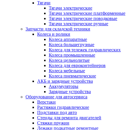
Тягачи
Тягачи электрические
Тягачи электрические платформенные
Тягачи электрические поводковые
Тягачи электрические ручные
Запчасти для складской техники
Колеса и ролики
Колеса аппаратные
Колеса большегрузные
Колеса для тележек гидравлических
Колеса промышленные
Колеса цельнолитые
Колеса для евроконтейнеров
Колеса мебельные
Колеса пневматические
АКБ и зарядные устройства
Аккумуляторы
Зарядные устройства
Оборудование для автосервиса
Верстаки
Растяжки гидравлические
Подставки под авто
Стенды для ремонта двигателей
Стяжки пружин
Лежаки подкатные ремонтные