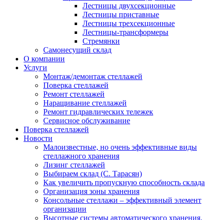
Лестницы двухсекционные
Лестницы приставные
Лестницы трехсекционные
Лестницы-трансформеры
Стремянки
Самонесущий склад
О компании
Услуги
Монтаж/демонтаж стеллажей
Поверка cтеллажей
Ремонт стеллажей
Наращивание стеллажей
Ремонт гидравлических тележек
Сервисное обслуживание
Поверка cтеллажей
Новости
Малоизвестные, но очень эффективные виды
стеллажного хранения
Лизинг стеллажей
Выбираем склад (С. Тарасян)
Как увеличить пропускную способность склада
Организация зоны хранения
Консольные стеллажи – эффективный элемент
организации
Высотные системы автоматического хранения.