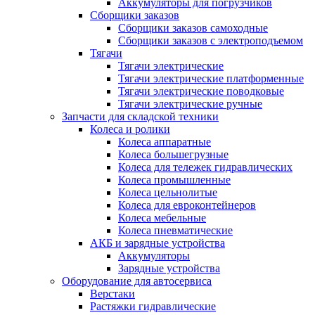
Аккумуляторы для погрузчиков
Сборщики заказов
Сборщики заказов самоходные
Сборщики заказов с электроподъемом
Тягачи
Тягачи электрические
Тягачи электрические платформенные
Тягачи электрические поводковые
Тягачи электрические ручные
Запчасти для складской техники
Колеса и ролики
Колеса аппаратные
Колеса большегрузные
Колеса для тележек гидравлических
Колеса промышленные
Колеса цельнолитые
Колеса для евроконтейнеров
Колеса мебельные
Колеса пневматические
АКБ и зарядные устройства
Аккумуляторы
Зарядные устройства
Оборудование для автосервиса
Верстаки
Растяжки гидравлические