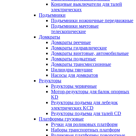
Концевые выключатели для талей
электрических
Подъемники
Подъемники ножничные передвижные
Подъемники мачтовые
телескопические
Домкраты
Домкраты реечные
Домкраты гидравлические
Домкраты винтовые, автомобильные
Домкраты подкатные
Домкраты трансмиссионные
Цилиндры тянущие
Насосы для домкратов
Редукторы
Редукторы червячные
Мотор-редукторы для балок опорных
KD
Редукторы подъема для лебедок
электрических KCD
Редукторы подъема для талей CD
Платформы грузовые
Ручки для роликовых платформ
Наборы транспортных платформ
Роликовые платформы поворотные