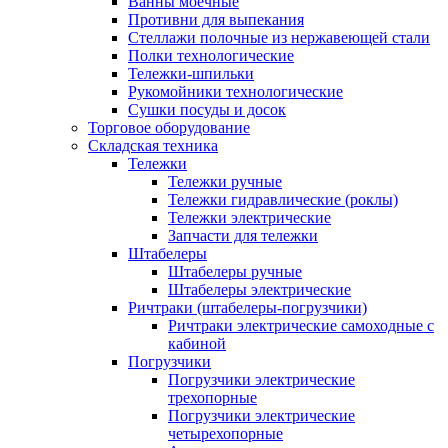
Ванны моечные
Противни для выпекания
Стеллажи полочные из нержавеющей стали
Полки технологические
Тележки-шпильки
Рукомойники технологические
Сушки посуды и досок
Торговое оборудование
Складская техника
Тележки
Тележки ручные
Тележки гидравлические (роклы)
Тележки электрические
Запчасти для тележки
Штабелеры
Штабелеры ручные
Штабелеры электрические
Ричтраки (штабелеры-погрузчики)
Ричтраки электрические самоходные с
кабиной
Погрузчики
Погрузчики электрические
трехопорные
Погрузчики электрические
четырехопорные