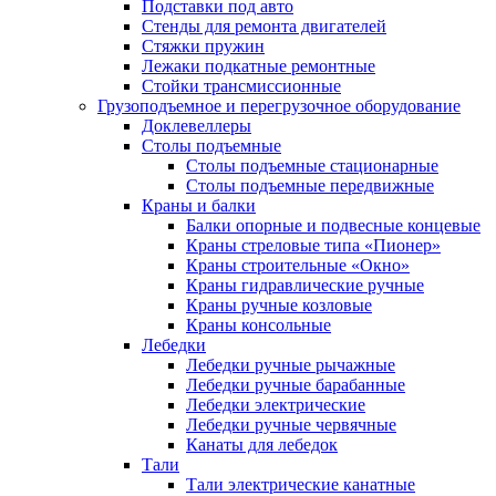
Подставки под авто
Стенды для ремонта двигателей
Стяжки пружин
Лежаки подкатные ремонтные
Стойки трансмиссионные
Грузоподъемное и перегрузочное оборудование
Доклевеллеры
Столы подъемные
Столы подъемные стационарные
Столы подъемные передвижные
Краны и балки
Балки опорные и подвесные концевые
Краны стреловые типа «Пионер»
Краны строительные «Окно»
Краны гидравлические ручные
Краны ручные козловые
Краны консольные
Лебедки
Лебедки ручные рычажные
Лебедки ручные барабанные
Лебедки электрические
Лебедки ручные червячные
Канаты для лебедок
Тали
Тали электрические канатные