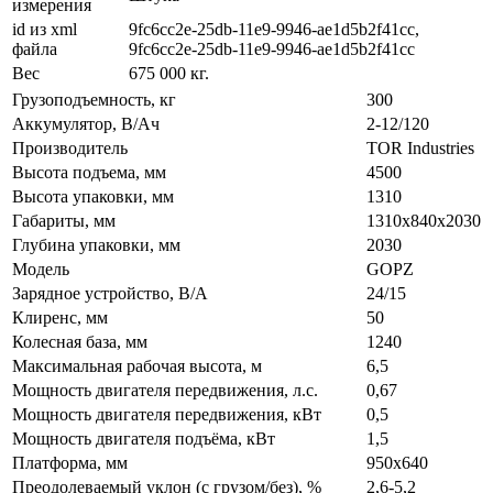
измерения
id из xml
9fc6cc2e-25db-11e9-9946-ae1d5b2f41cc,
файла
9fc6cc2e-25db-11e9-9946-ae1d5b2f41cc
Вес
675 000 кг.
Грузоподъемность, кг
300
Аккумулятор, В/Ач
2-12/120
Производитель
TOR Industries
Высота подъема, мм
4500
Высота упаковки, мм
1310
Габариты, мм
1310х840х2030
Глубина упаковки, мм
2030
Модель
GOPZ
Зарядное устройство, В/А
24/15
Клиренс, мм
50
Колесная база, мм
1240
Максимальная рабочая высота, м
6,5
Мощность двигателя передвижения, л.с.
0,67
Мощность двигателя передвижения, кВт
0,5
Мощность двигателя подъёма, кВт
1,5
Платформа, мм
950х640
Преодолеваемый уклон (с грузом/без), %
2,6-5,2