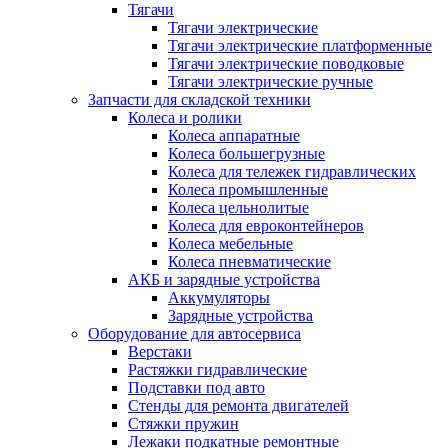
Тягачи
Тягачи электрические
Тягачи электрические платформенные
Тягачи электрические поводковые
Тягачи электрические ручные
Запчасти для складской техники
Колеса и ролики
Колеса аппаратные
Колеса большегрузные
Колеса для тележек гидравлических
Колеса промышленные
Колеса цельнолитые
Колеса для евроконтейнеров
Колеса мебельные
Колеса пневматические
АКБ и зарядные устройства
Аккумуляторы
Зарядные устройства
Оборудование для автосервиса
Верстаки
Растяжки гидравлические
Подставки под авто
Стенды для ремонта двигателей
Стяжки пружин
Лежаки подкатные ремонтные