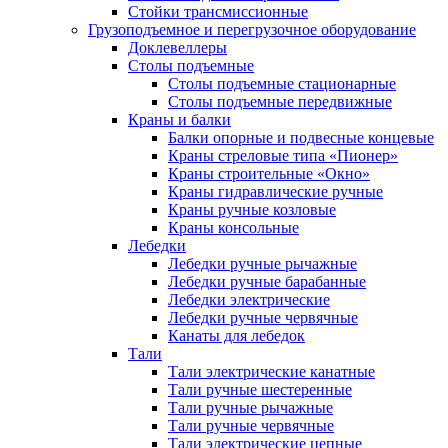
Стойки трансмиссионные
Грузоподъемное и перегрузочное оборудование
Доклевеллеры
Столы подъемные
Столы подъемные стационарные
Столы подъемные передвижные
Краны и балки
Балки опорные и подвесные концевые
Краны стреловые типа «Пионер»
Краны строительные «Окно»
Краны гидравлические ручные
Краны ручные козловые
Краны консольные
Лебедки
Лебедки ручные рычажные
Лебедки ручные барабанные
Лебедки электрические
Лебедки ручные червячные
Канаты для лебедок
Тали
Тали электрические канатные
Тали ручные шестеренные
Тали ручные рычажные
Тали ручные червячные
Тали электрические цепные