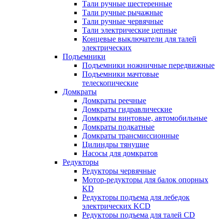
Тали ручные шестеренные
Тали ручные рычажные
Тали ручные червячные
Тали электрические цепные
Концевые выключатели для талей
электрических
Подъемники
Подъемники ножничные передвижные
Подъемники мачтовые
телескопические
Домкраты
Домкраты реечные
Домкраты гидравлические
Домкраты винтовые, автомобильные
Домкраты подкатные
Домкраты трансмиссионные
Цилиндры тянущие
Насосы для домкратов
Редукторы
Редукторы червячные
Мотор-редукторы для балок опорных
KD
Редукторы подъема для лебедок
электрических KCD
Редукторы подъема для талей CD