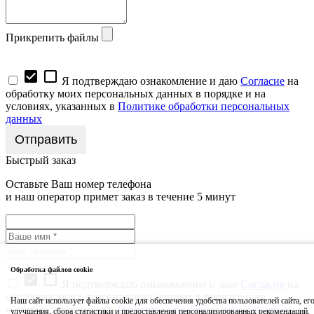
Прикрепить файлы
check_box
check_box_outline_blank
Я подтверждаю ознакомление и даю
Согласие
на
обработку моих персональных данных в порядке и на
условиях, указанных в
Политике обработки персональных
данных
Быстрый заказ
Оставьте Ваш номер телефона
и наш оператор примет заказ в течение 5 минут
Обработка файлов cookie
check_box
check_box_outline_blank
Я подтверждаю ознакомление и даю
Согласие
на
обработку моих персональных данных в порядке и на
Наш сайт использует файлы cookie для обеспечения удобства пользователей сайта, ег
условиях, указанных в
Политике обработки персональных
улучшения, сбора статистики и предоставления персонализированных рекомендаций.