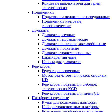
Концевые выключатели для талей
электрических
Подъемники
Подъемники ножничные передвижные
Подъемники мачтовые
телескопические
Домкраты
Домкраты реечные
Домкраты гидравлические
Домкраты винтовые, автомобильные
Домкраты подкатные
Домкраты трансмиссионные
Цилиндры тянущие
Насосы для домкратов
Редукторы
Редукторы червячные
Мотор-редукторы для балок опорных
KD
Редукторы подъема для лебедок
электрических KCD
Редукторы подъема для талей CD
Платформы грузовые
Ручки для роликовых платформ
Наборы транспортных платформ
Роликовые платформы поворотные