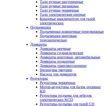
Тали ручные шестеренные
Тали ручные рычажные
Тали ручные червячные
Тали электрические цепные
Концевые выключатели для талей
электрических
Подъемники
Подъемники ножничные передвижные
Подъемники мачтовые
телескопические
Домкраты
Домкраты реечные
Домкраты гидравлические
Домкраты винтовые, автомобильные
Домкраты подкатные
Домкраты трансмиссионные
Цилиндры тянущие
Насосы для домкратов
Редукторы
Редукторы червячные
Мотор-редукторы для балок опорных
KD
Редукторы подъема для лебедок
электрических KCD
Редукторы подъема для талей CD