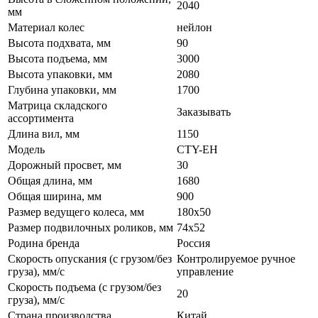
2040
мм
Материал колес
нейлон
Высота подхвата, мм
90
Высота подъема, мм
3000
Высота упаковки, мм
2080
Глубина упаковки, мм
1700
Матрица складского
Заказывать
ассортимента
Длина вил, мм
1150
Модель
CTY-EH
Дорожный просвет, мм
30
Общая длина, мм
1680
Общая ширина, мм
900
Размер ведущего колеса, мм
180х50
Размер подвилочных роликов, мм
74х52
Родина бренда
Россия
Скорость опускания (с грузом/без
Контролируемое ручное
груза), мм/с
управление
Скорость подъема (с грузом/без
20
груза), мм/с
Страна производства
Китай