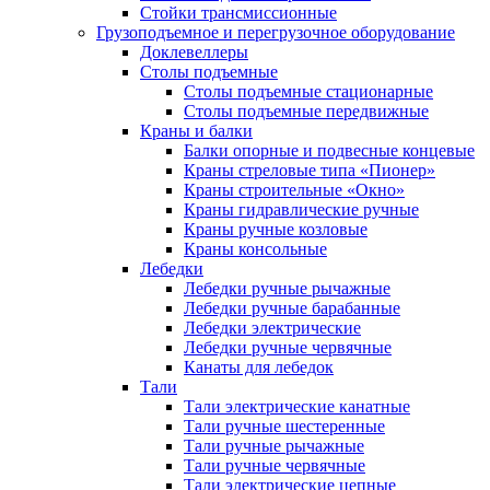
Стойки трансмиссионные
Грузоподъемное и перегрузочное оборудование
Доклевеллеры
Столы подъемные
Столы подъемные стационарные
Столы подъемные передвижные
Краны и балки
Балки опорные и подвесные концевые
Краны стреловые типа «Пионер»
Краны строительные «Окно»
Краны гидравлические ручные
Краны ручные козловые
Краны консольные
Лебедки
Лебедки ручные рычажные
Лебедки ручные барабанные
Лебедки электрические
Лебедки ручные червячные
Канаты для лебедок
Тали
Тали электрические канатные
Тали ручные шестеренные
Тали ручные рычажные
Тали ручные червячные
Тали электрические цепные