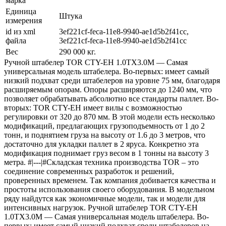
марка
Единица
Штука
измерения
id из xml
3ef221cf-feca-11e8-9940-ae1d5b2f41cc,
файла
3ef221cf-feca-11e8-9940-ae1d5b2f41cc
Вес
290 000 кг.
Ручной штабелер TOR CTY-EH 1.0TX3.0M — Самая
универсальная модель штабелера. Во-первых: имеет самый
низкий подхват среди штабелеров на уровне 75 мм, благодаря
расширяемым опорам. Опоры расширяются до 1240 мм, что
позволяет обрабатывать абсолютно все стандарты паллет. Во-
вторых: TOR CTY-EH имеет вилы с возможностью
регулировки от 320 до 870 мм. В этой модели есть несколько
модификаций, предлагающих грузоподъемность от 1 до 2
тонн, и поднятием груза на высоту от 1.6 до 3 метров, что
достаточно для укладки паллет в 2 яруса. Конкретно эта
модификация поднимает груз весом в 1 тонны на высоту 3
метра. #|---|#Складская техника производства TOR – это
соединение современных разработок и решений,
проверенных временем. Так компания добивается качества и
простоты использования своего оборудования. В модельном
ряду найдутся как экономичные модели, так и модели для
интенсивных нагрузок. Ручной штабелер TOR CTY-EH
1.0TX3.0M — Самая универсальная модель штабелера. Во-
первых: имеет самый низкий подхват среди штабелеров на