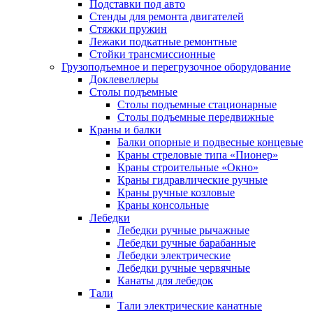
Подставки под авто
Стенды для ремонта двигателей
Стяжки пружин
Лежаки подкатные ремонтные
Стойки трансмиссионные
Грузоподъемное и перегрузочное оборудование
Доклевеллеры
Столы подъемные
Столы подъемные стационарные
Столы подъемные передвижные
Краны и балки
Балки опорные и подвесные концевые
Краны стреловые типа «Пионер»
Краны строительные «Окно»
Краны гидравлические ручные
Краны ручные козловые
Краны консольные
Лебедки
Лебедки ручные рычажные
Лебедки ручные барабанные
Лебедки электрические
Лебедки ручные червячные
Канаты для лебедок
Тали
Тали электрические канатные