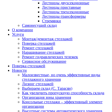
Лестницы двухсекционные
Лестницы приставные
Лестницы трехсекционные
Лестницы-трансформеры
Стремянки
Самонесущий склад
О компании
Услуги
Монтаж/демонтаж стеллажей
Поверка cтеллажей
Ремонт стеллажей
Наращивание стеллажей
Ремонт гидравлических тележек
Сервисное обслуживание
Поверка cтеллажей
Новости
Малоизвестные, но очень эффективные виды
стеллажного хранения
Лизинг стеллажей
Выбираем склад (С. Тарасян)
Как увеличить пропускную способность склада
Организация зоны хранения
Консольные стеллажи – эффективный элемент
организации
Высотные системы автоматического хранения.