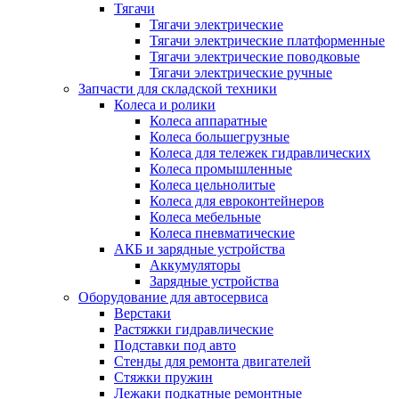
Тягачи
Тягачи электрические
Тягачи электрические платформенные
Тягачи электрические поводковые
Тягачи электрические ручные
Запчасти для складской техники
Колеса и ролики
Колеса аппаратные
Колеса большегрузные
Колеса для тележек гидравлических
Колеса промышленные
Колеса цельнолитые
Колеса для евроконтейнеров
Колеса мебельные
Колеса пневматические
АКБ и зарядные устройства
Аккумуляторы
Зарядные устройства
Оборудование для автосервиса
Верстаки
Растяжки гидравлические
Подставки под авто
Стенды для ремонта двигателей
Стяжки пружин
Лежаки подкатные ремонтные