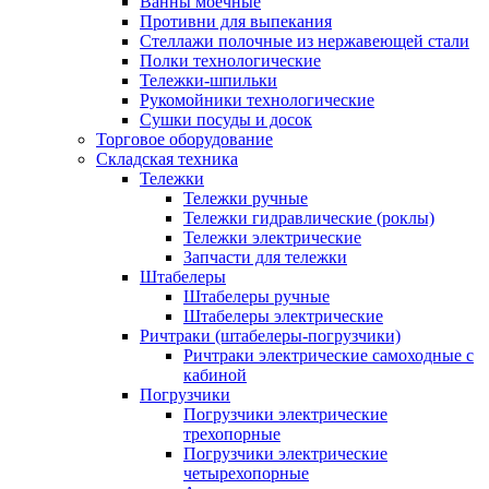
Ванны моечные
Противни для выпекания
Стеллажи полочные из нержавеющей стали
Полки технологические
Тележки-шпильки
Рукомойники технологические
Сушки посуды и досок
Торговое оборудование
Складская техника
Тележки
Тележки ручные
Тележки гидравлические (роклы)
Тележки электрические
Запчасти для тележки
Штабелеры
Штабелеры ручные
Штабелеры электрические
Ричтраки (штабелеры-погрузчики)
Ричтраки электрические самоходные с
кабиной
Погрузчики
Погрузчики электрические
трехопорные
Погрузчики электрические
четырехопорные