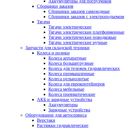
Аккумуляторы для погрузчиков
Сборщики заказов
Сборщики заказов самоходные
Сборщики заказов с электроподъемом
Тягачи
Тягачи электрические
Тягачи электрические платформенные
Тягачи электрические поводковые
Тягачи электрические ручные
Запчасти для складской техники
Колеса и ролики
Колеса аппаратные
Колеса большегрузные
Колеса для тележек гидравлических
Колеса промышленные
Колеса цельнолитые
Колеса для евроконтейнеров
Колеса мебельные
Колеса пневматические
АКБ и зарядные устройства
Аккумуляторы
Зарядные устройства
Оборудование для автосервиса
Верстаки
Растяжки гидравлические