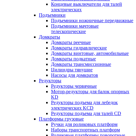
Концевые выключатели для талей
электрических
Подъемники
Подъемники ножничные передвижные
Подъемники мачтовые
телескопические
Домкраты
Домкраты реечные
Домкраты гидравлические
Домкраты винтовые, автомобильные
Домкраты подкатные
Домкраты трансмиссионные
Цилиндры тянущие
Насосы для домкратов
Редукторы
Редукторы червячные
Мотор-редукторы для балок опорных
KD
Редукторы подъема для лебедок
электрических KCD
Редукторы подъема для талей CD
Платформы грузовые
Ручки для роликовых платформ
Наборы транспортных платформ
Роликовые платформы поворотные