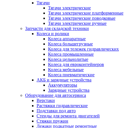
Тягачи
Тягачи электрические
Тягачи электрические платформенные
Тягачи электрические поводковые
Тягачи электрические ручные
Запчасти для складской техники
Колеса и ролики
Колеса аппаратные
Колеса большегрузные
Колеса для тележек гидравлических
Колеса промышленные
Колеса цельнолитые
Колеса для евроконтейнеров
Колеса мебельные
Колеса пневматические
АКБ и зарядные устройства
Аккумуляторы
Зарядные устройства
Оборудование для автосервиса
Верстаки
Растяжки гидравлические
Подставки под авто
Стенды для ремонта двигателей
Стяжки пружин
Лежаки подкатные ремонтные