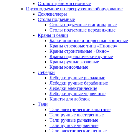
Стойки трансмиссионные
Грузоподъемное и перегрузочное оборудование
Доклевеллеры
Столы подъемные
Столы подъемные стационарные
Столы подъемные передвижные
Краны и балки
Балки опорные и подвесные концевые
Краны стреловые типа «Пионер»
Краны строительные «Окно»
Краны гидравлические ручные
Краны ручные козловые
Краны консольные
Лебедки
Лебедки ручные рычажные
Лебедки ручные барабанные
Лебедки электрические
Лебедки ручные червячные
Канаты для лебедок
Тали
Тали электрические канатные
Тали ручные шестеренные
Тали ручные рычажные
Тали ручные червячные
Тали электрические цепные