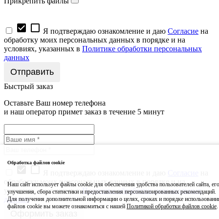
Прикрепить файлы
check_box
check_box_outline_blank
Я подтверждаю ознакомление и даю
Согласие
на
обработку моих персональных данных в порядке и на
условиях, указанных в
Политике обработки персональных
данных
Быстрый заказ
Оставьте Ваш номер телефона
и наш оператор примет заказ в течение 5 минут
Обработка файлов cookie
check_box
check_box_outline_blank
Я подтверждаю ознакомление и даю
Согласие
на
обработку моих персональных данных в порядке и на
Наш сайт использует файлы cookie для обеспечения удобства пользователей сайта, ег
условиях, указанных в
Политике обработки персональных
улучшения, сбора статистики и предоставления персонализированных рекомендаций.
данных
Для получения дополнительной информации о целях, сроках и порядке использовани
файлов cookie вы можете ознакомиться с нашей
Политикой обработки файлов cookie
.