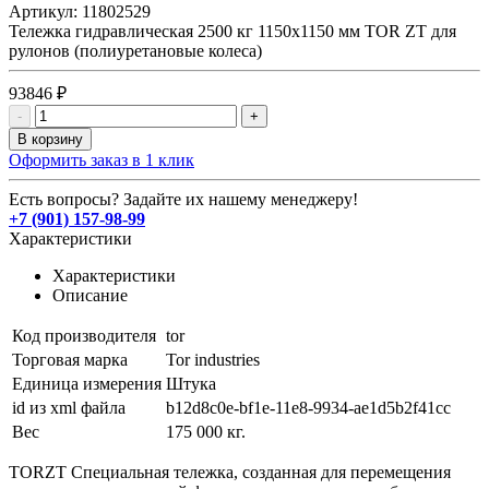
Артикул:
11802529
Тележка гидравлическая 2500 кг 1150х1150 мм TOR ZT для
рулонов (полиуретановые колеса)
93846 ₽
-
+
В корзину
Оформить заказ в 1 клик
Есть вопросы? Задайте их нашему менеджеру!
+7 (901) 157-98-99
Характеристики
Характеристики
Описание
Код производителя
tor
Торговая марка
Tor industries
Единица измерения
Штука
id из xml файла
b12d8c0e-bf1e-11e8-9934-ae1d5b2f41cc
Вес
175 000 кг.
TORZT Специальная тележка, созданная для перемещения