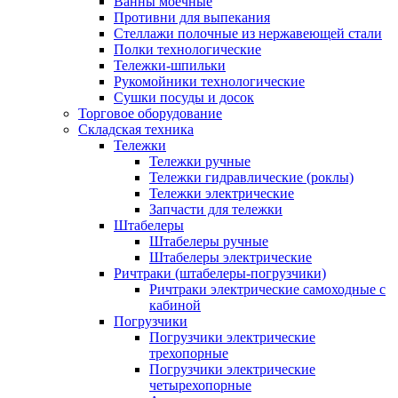
Ванны моечные
Противни для выпекания
Стеллажи полочные из нержавеющей стали
Полки технологические
Тележки-шпильки
Рукомойники технологические
Сушки посуды и досок
Торговое оборудование
Складская техника
Тележки
Тележки ручные
Тележки гидравлические (роклы)
Тележки электрические
Запчасти для тележки
Штабелеры
Штабелеры ручные
Штабелеры электрические
Ричтраки (штабелеры-погрузчики)
Ричтраки электрические самоходные с
кабиной
Погрузчики
Погрузчики электрические
трехопорные
Погрузчики электрические
четырехопорные