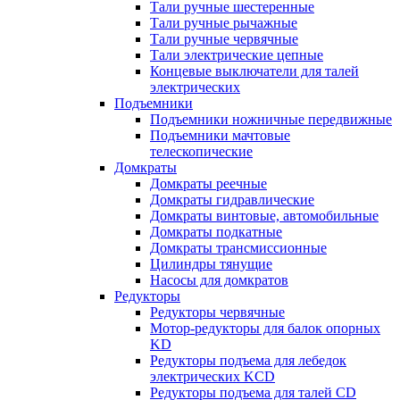
Тали ручные шестеренные
Тали ручные рычажные
Тали ручные червячные
Тали электрические цепные
Концевые выключатели для талей
электрических
Подъемники
Подъемники ножничные передвижные
Подъемники мачтовые
телескопические
Домкраты
Домкраты реечные
Домкраты гидравлические
Домкраты винтовые, автомобильные
Домкраты подкатные
Домкраты трансмиссионные
Цилиндры тянущие
Насосы для домкратов
Редукторы
Редукторы червячные
Мотор-редукторы для балок опорных
KD
Редукторы подъема для лебедок
электрических KCD
Редукторы подъема для талей CD