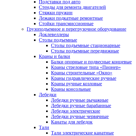
Подставки под авто
Стенды для ремонта двигателей
Стяжки пружин
Лежаки подкатные ремонтные
Стойки трансмиссионные
Грузоподъемное и перегрузочное оборудование
Доклевеллеры
Столы подъемные
Столы подъемные стационарные
Столы подъемные передвижные
Краны и балки
Балки опорные и подвесные концевые
Краны стреловые типа «Пионер»
Краны строительные «Окно»
Краны гидравлические ручные
Краны ручные козловые
Краны консольные
Лебедки
Лебедки ручные рычажные
Лебедки ручные барабанные
Лебедки электрические
Лебедки ручные червячные
Канаты для лебедок
Тали
Тали электрические канатные