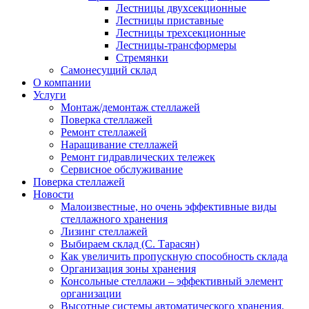
Лестницы двухсекционные
Лестницы приставные
Лестницы трехсекционные
Лестницы-трансформеры
Стремянки
Самонесущий склад
О компании
Услуги
Монтаж/демонтаж стеллажей
Поверка cтеллажей
Ремонт стеллажей
Наращивание стеллажей
Ремонт гидравлических тележек
Сервисное обслуживание
Поверка cтеллажей
Новости
Малоизвестные, но очень эффективные виды
стеллажного хранения
Лизинг стеллажей
Выбираем склад (С. Тарасян)
Как увеличить пропускную способность склада
Организация зоны хранения
Консольные стеллажи – эффективный элемент
организации
Высотные системы автоматического хранения.