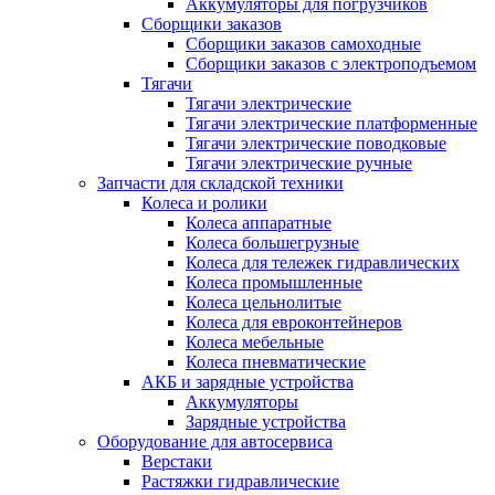
Аккумуляторы для погрузчиков
Сборщики заказов
Сборщики заказов самоходные
Сборщики заказов с электроподъемом
Тягачи
Тягачи электрические
Тягачи электрические платформенные
Тягачи электрические поводковые
Тягачи электрические ручные
Запчасти для складской техники
Колеса и ролики
Колеса аппаратные
Колеса большегрузные
Колеса для тележек гидравлических
Колеса промышленные
Колеса цельнолитые
Колеса для евроконтейнеров
Колеса мебельные
Колеса пневматические
АКБ и зарядные устройства
Аккумуляторы
Зарядные устройства
Оборудование для автосервиса
Верстаки
Растяжки гидравлические