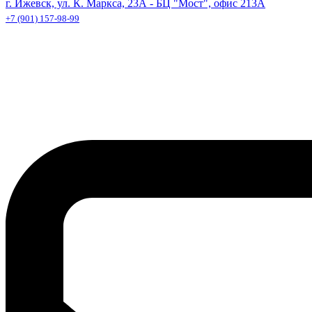
г. Ижевск, ул. К. Маркса, 23А - БЦ "Мост", офис 213А
+7 (901) 157-98-99