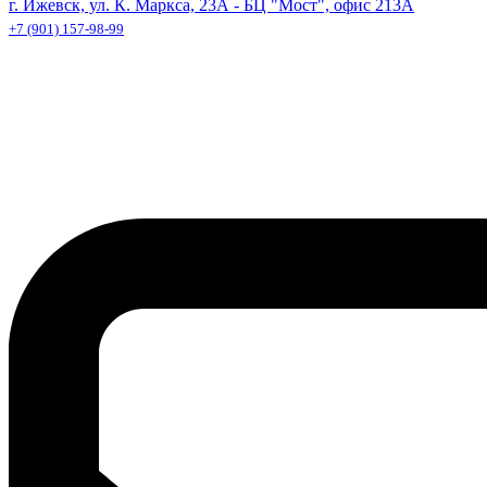
г. Ижевск, ул. К. Маркса, 23А - БЦ "Мост", офис 213А
+7 (901) 157-98-99