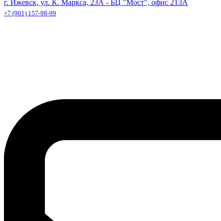
г. Ижевск, ул. К. Маркса, 23А - БЦ "Мост", офис 213А
+7 (901) 157-98-99